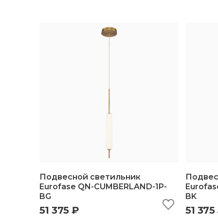
Подвесной светильник
Подвес
Eurofase QN-CUMBERLAND-1P-
Eurofa
BG
BK
быстрый просмотр
добавить в корзину
б
51 375 ₽
51 375