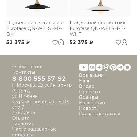
Применение:
Интерьерный свет
Страна происхождения
Канада
бренда:
Размер упаковки
Подвесной светильник
530х540х230
Подвесной светильник
(ДхШxВ):
Eurofase QN-WELSH-P-
Eurofase QN-WELSH-P-
Вес брутто, кг:
BK
4.44
WHT
Цветовая температура
3000
52 375 ₽
52 375 ₽
(К):
Световой поток:
750 lm
Индекс
90
цветопередачи:
О компании
Угол рассеивания:
360 °
Контакты
Все акции
8 800 555 57 92
Блог
г. Москва, Дизайн-центр
Видео
Artplay,
Проекты
ул.Нижняя
Бренды
Сыромятническая, д.10,
Коллекции
стр.7
Новости
Доставка
Скачать каталоги
Оплата
Гарантия
Часто задаваемые
вопросы