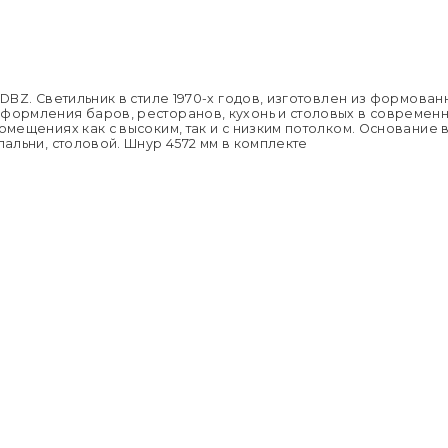
Высота из
компани
Количеств
Сроки дос
Тип подве
Москве.
Мощность:
Подробне
Материал 
Цвет осно
Глубина:
-DBZ. Светильник в стиле 1970-х годов, изготовлен из формован
Напряжен
формления баров, ресторанов, кухонь и столовых в современно
Применен
омещениях как с высоким, так и с низким потолком. Основание 
Страна пр
пальни, столовой. Шнур 4572 мм в комплекте
Размер уп
Вес брутто,
O