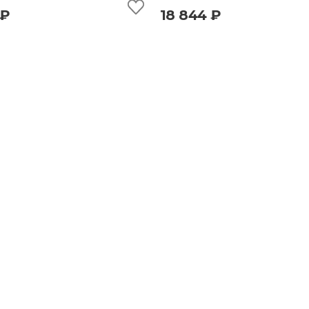
 ₽
18 844 ₽
ыстрый просмотр
добавить в корзину
быстрый просмотр
добавить в корз