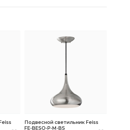
eiss
Подвесной светильник Feiss
FE-BESO-P-M-BS