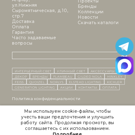
Проекты
ул.Нижняя
Бренды
Сыромятническая, д.10,
Коллекции
стр.7
Новости
Доставка
Скачать каталоги
Оплата
Гарантия
Часто задаваемые
вопросы
ИНТЕРЬЕРНЫЙ СВЕТ
уличный СВЕТ
Аксессуары
декор
бренды
Flambeau
Gilded Nola
Hinkley
Feiss
Quoizel
Norlys
Elstead Lighting
Kichler
Generation Lighting
Акции
контакты
Оплата
Политика конфиденциальности
Cоглашение на обработку персональных данных
Мы используем cookie-файлы, чтобы
учесть ваши предпочтения и улучшить
Публичная оферта
работу сайта. Продолжая просмотр, вы
соглашаетесь с их использованием.
Правила сайта
Подробнее