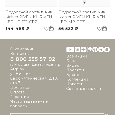
Страна происхождения
США
бренда:
Размер упаковки
Подвесной светильник
444.5х190.5х273.05
Подвесной светильник
(ДхШxВ):
Kichler RIVEN KL-RIVEN-
Kichler RIVEN KL-RIVEN-
Вес брутто, кг:
LED-LP-122-CPZ
2.5
LED-MP-CPZ
Цветовая температура
2860
144 469 ₽
56 532 ₽
(К):
Световой поток:
835 lm
О компании
Контакты
Все акции
8 800 555 57 92
Блог
г. Москва, Дизайн-центр
Видео
Artplay,
Проекты
ул.Нижняя
Бренды
Сыромятническая, д.10,
Коллекции
стр.7
Новости
Доставка
Скачать каталоги
Оплата
Гарантия
Часто задаваемые
вопросы