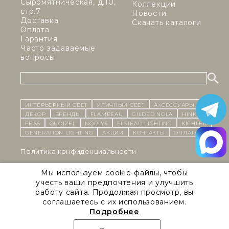
Сыромятническая, д.10,
Коллекции
стр.7
Новости
Доставка
Скачать каталоги
Оплата
Гарантия
Часто задаваемые
вопросы
ИНТЕРЬЕРНЫЙ СВЕТ
уличный СВЕТ
Аксессуары
декор
бренды
Flambeau
Gilded Nola
Hinkley
Feiss
Quoizel
Norlys
Elstead Lighting
Kichler
Generation Lighting
Акции
контакты
Оплата
Политика конфиденциальности
Cоглашение на обработку персональных данных
Мы используем cookie-файлы, чтобы
учесть ваши предпочтения и улучшить
Публичная оферта
работу сайта. Продолжая просмотр, вы
соглашаетесь с их использованием.
Правила сайта
Подробнее