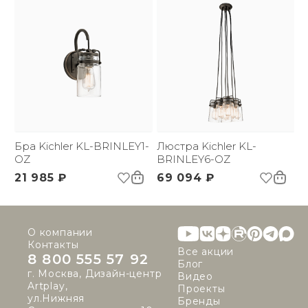
Бра Kichler KL-BRINLEY1-
Люстра Kichler KL-
OZ
BRINLEY6-OZ
21 985 ₽
69 094 ₽
О компании
Контакты
Все акции
8 800 555 57 92
Блог
г. Москва, Дизайн-центр
Видео
Artplay,
Проекты
ул.Нижняя
Бренды