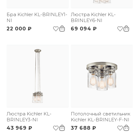
Глубина:
120 мм
Цвет абажура, плафона
Прозрачный
*:
Бра Kichler KL-BRINLEY1-
Люстра Kichler KL-
Напряжение:
NI
220 В
BRINLEY6-NI
Применение:
Интерьерный свет
22 000 ₽
69 094 ₽
3D-модель
Страна происхождения
США
бренда:
Размер упаковки
165х165х355
(ДхШxВ):
Вес брутто, кг:
1.35
Тип помещения:
Прихожая, спальня,
гостиная, столовая
Люстра Kichler KL-
Потолочный светильник
BRINLEY3-NI
Kichler KL-BRINLEY-F-NI
43 969 ₽
37 688 ₽