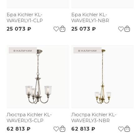
*:
Напряжение:
220 В
Применение:
Бра Kichler KL-
Интерьерный свет
Бра Kichler KL-
Страна происхождения
WAVERLY1-CLP
США
WAVERLY1-NBR
бренда:
25 073 ₽
25 073 ₽
Размер упаковки
360х205х215
(ДхШxВ):
Вес брутто, кг:
2
Тип помещения:
Прихожая, Спальня,
в наличии
в наличии
Кухня
Люстра Kichler KL-
Люстра Kichler KL-
WAVERLY3-CLP
WAVERLY3-NBR
62 813 ₽
62 813 ₽