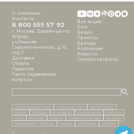
О компании
Контакты
Все акции
8 800 555 57 92
Блог
г. Москва, Дизайн-центр
Видео
Artplay,
Проекты
ул.Нижняя
Бренды
Сыромятническая, д.10,
Коллекции
стр.7
Новости
Доставка
Скачать каталоги
Оплата
Гарантия
Часто задаваемые
вопросы
ИНТЕРЬЕРНЫЙ СВЕТ
уличный СВЕТ
Аксессуары
декор
бренды
Flambeau
Gilded Nola
Hinkley
Feiss
Quoizel
Norlys
Elstead Lighting
Kichler
Generation Lighting
Акции
контакты
Оплата