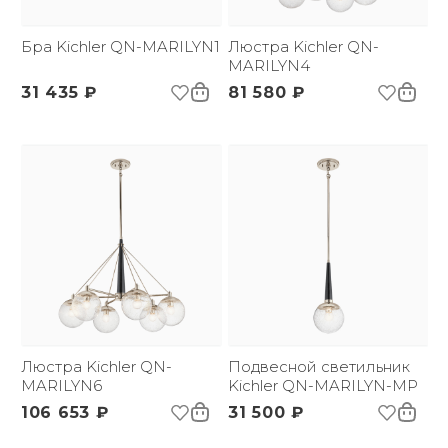
*:
Напряжение:
220 В
Применение:
Бра Kichler QN-MARILYN1
Интерьерный свет
Люстра Kichler QN-
Страна происхождения
США
MARILYN4
бренда:
31 435 ₽
81 580 ₽
Размер упаковки
450х280х390
(ДхШxВ):
Вес брутто, кг:
3.95
Тип помещения:
Гостиная, Прихожая,
Кухня
Люстра Kichler QN-
Подвесной светильник
MARILYN6
Kichler QN-MARILYN-MP
106 653 ₽
31 500 ₽