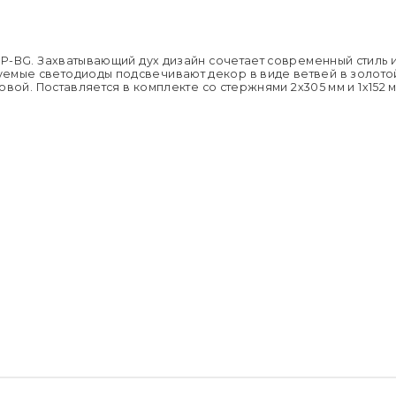
Напряжен
Подробне
Применен
Страна пр
Размер уп
Вес брутто,
D-P-BG. Захватывающий дух дизайн сочетает современный стиль 
Цветовая 
емые светодиоды подсвечивают декор в виде ветвей в золото
Световой п
ловой. Поставляется в комплекте со стержнями 2х305 мм и 1х152 