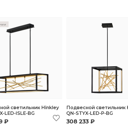
ичии
ной светильник Hinkley
Подвесной светильник H
X-LED-ISLE-BG
QN-STYX-LED-P-BG
9 ₽
308 233 ₽
ыстрый просмотр
добавить в корзину
быстрый просмотр
добавить в корз