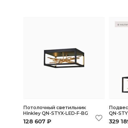
в нал
Потолочный светильник
Подвес
Hinkley QN-STYX-LED-F-BG
QN-STY
128 607 ₽
329 18
быстрый просмотр
добавить в корзину
б