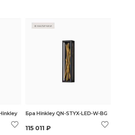
в наличии
inkley
Бра Hinkley QN-STYX-LED-W-BG
115 011 ₽
ину
быстрый просмотр
добавить в корзину