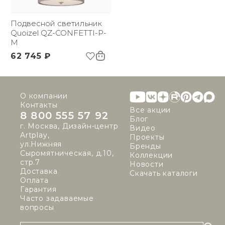
Напряжение:
220 В
Применение:
Интерьерный свет
Страна происхождения
Подвесной светильник
США
бренда:
Quoizel QZ-CONFETTI-P-
Размер упаковки
M
465х465х395
(ДхШxВ):
62 745 ₽
Вес брутто, кг:
7.5
Тип помещения:
Прихожая, спальня,
гостиная, столовая
О компании
Контакты
Все акции
8 800 555 57 92
Блог
г. Москва, Дизайн-центр
Видео
Artplay,
Проекты
ул.Нижняя
Бренды
Сыромятническая, д.10,
Коллекции
стр.7
Новости
Доставка
Скачать каталоги
Оплата
Гарантия
Часто задаваемые
вопросы