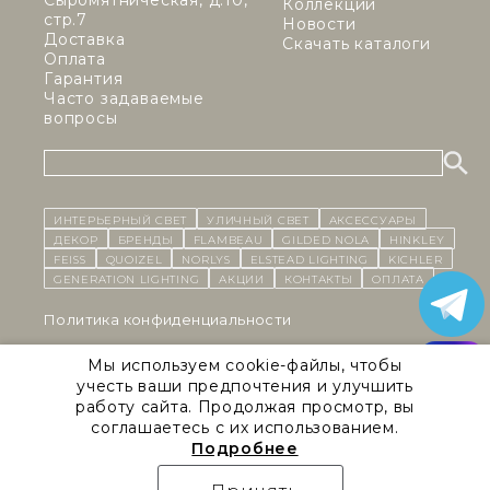
Сыромятническая, д.10,
Коллекции
стр.7
Новости
Доставка
Скачать каталоги
Оплата
Гарантия
Часто задаваемые
вопросы
ИНТЕРЬЕРНЫЙ СВЕТ
уличный СВЕТ
Аксессуары
декор
бренды
Flambeau
Gilded Nola
Hinkley
Feiss
Quoizel
Norlys
Elstead Lighting
Kichler
Generation Lighting
Акции
контакты
Оплата
Политика конфиденциальности
Cоглашение на обработку персональных данных
Мы используем cookie-файлы, чтобы
учесть ваши предпочтения и улучшить
Публичная оферта
работу сайта. Продолжая просмотр, вы
соглашаетесь с их использованием.
Правила сайта
Подробнее
Natural Concepts 2026 © Все права защищены