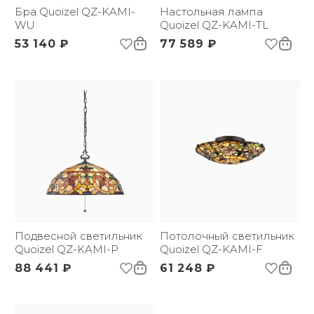
*:
Бра Quoizel QZ-KAMI-
Настольная лампа
Напряжение:
WU
220 В
Quoizel QZ-KAMI-TL
Применение:
Интерьерный свет
53 140 ₽
77 589 ₽
Страна происхождения
США
бренда:
Размер упаковки
595х595х320
(ДхШxВ):
Вес брутто, кг:
6
Тип помещения:
Прихожая, спальня,
гостиная, столовая
Подвесной светильник
Потолочный светильник
Quoizel QZ-KAMI-P
Quoizel QZ-KAMI-F
88 441 ₽
61 248 ₽