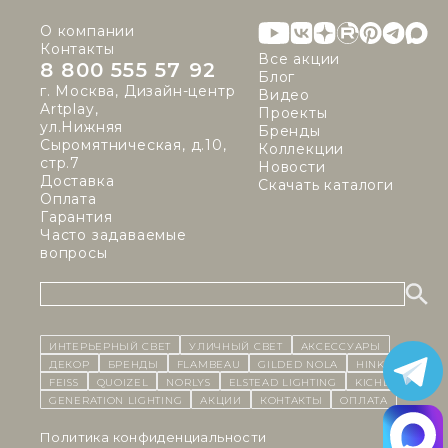
О компании
Контакты
Все акции
8 800 555 57 92
Блог
г. Москва, Дизайн-центр
Видео
Artplay,
Проекты
ул.Нижняя
Бренды
Сыромятническая, д.10,
Коллекции
стр.7
Новости
Доставка
Скачать каталоги
Оплата
Гарантия
Часто задаваемые
вопросы
ИНТЕРЬЕРНЫЙ СВЕТ
уличный СВЕТ
Аксессуары
декор
бренды
Flambeau
Gilded Nola
Hinkley
Feiss
Quoizel
Norlys
Elstead Lighting
Kichler
Generation Lighting
Акции
контакты
Оплата
Политика конфиденциальности