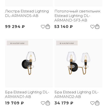
Страна происхождения
Великобритания
бренда:
Размер упаковки
Люстра Elstead Lighting
360х480х310
Потолочный светильник
(ДхШxВ):
DL-ARMAND5-AB
Elstead Lighting DL-
Вес брутто, кг:
5
ARMAND-SF3-AB
Тип помещения:
Кабинет
99 294 ₽
53 140 ₽
в наличии
в наличии
Бра Elstead Lighting DL-
Бра Elstead Lighting DL-
ARMAND1-AB
ARMAND2-AB
19 709 ₽
34 179 ₽