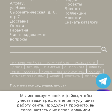
Artplay,
Проекты
ул.Нижняя
Бренды
Сыромятническая, д.10,
Коллекции
стр.7
Новости
Доставка
Скачать каталоги
Оплата
Гарантия
Часто задаваемые
вопросы
ИНТЕРЬЕРНЫЙ СВЕТ
уличный СВЕТ
Аксессуары
декор
бренды
Flambeau
Gilded Nola
Hinkley
Feiss
Quoizel
Norlys
Elstead Lighting
Kichler
Generation Lighting
Акции
контакты
Оплата
Политика конфиденциальности
Cоглашение на обработку персональных данных
Мы используем cookie-файлы, чтобы
учесть ваши предпочтения и улучшить
Публичная оферта
работу сайта. Продолжая просмотр, вы
соглашаетесь с их использованием.