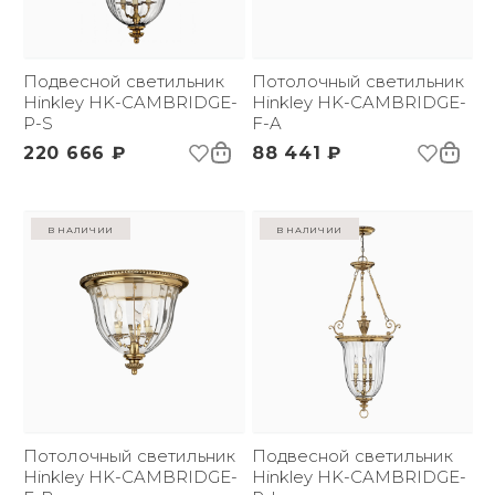
Применение:
Интерьерный свет
Страна происхождения
США
3D-модель
бренда:
Размер упаковки
Подвесной светильник
420х415х325
Потолочный светильник
(ДхШxВ):
Hinkley HK-CAMBRIDGE-
Hinkley HK-CAMBRIDGE-
Вес брутто, кг:
P-S
4.5
F-A
Тип помещения:
Прихожая, спальня,
220 666 ₽
88 441 ₽
гостиная, столовая
в наличии
в наличии
Потолочный светильник
Подвесной светильник
Hinkley HK-CAMBRIDGE-
Hinkley HK-CAMBRIDGE-