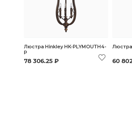
Люстра Hinkley HK-PLYMOUTH4-
Люстра
P
78 306.25 ₽
60 802
быстрый просмотр
добавить в корзину
б