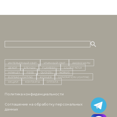
ИНТЕРЬЕРНЫЙ СВЕТ
уличный СВЕТ
Аксессуары
декор
бренды
Flambeau
Gilded Nola
Hinkley
Feiss
Quoizel
Norlys
Elstead Lighting
Kichler
Generation Lighting
Акции
контакты
Оплата
Политика конфиденциальности
Cоглашение на обработку персональных
данных