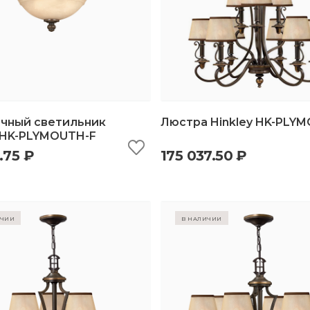
чный светильник
Люстра Hinkley HK-PLY
y HK-PLYMOUTH-F
.75 ₽
175 037.50 ₽
ыстрый просмотр
добавить в корзину
быстрый просмотр
добавить в корз
ичии
в наличии