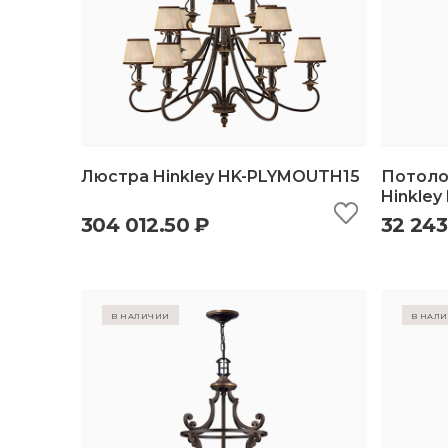
Люстра Hinkley HK-PLYMOUTH15
Потоло
Hinkle
304 012.50 ₽
32 243
быстрый просмотр
добавить в корзину
б
в наличии
в нал