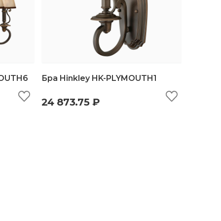
MOUTH6
Бра Hinkley HK-PLYMOUTH1
24 873.75 ₽
ину
быстрый просмотр
добавить в корзину