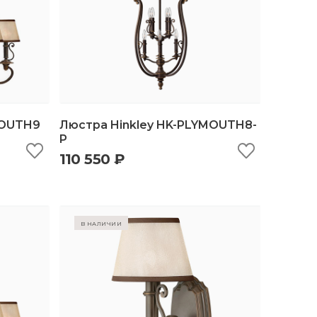
MOUTH9
Люстра Hinkley HK-PLYMOUTH8-
P
110 550 ₽
ину
быстрый просмотр
добавить в корзину
в наличии