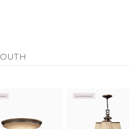
MOUTH
ичии
в наличии