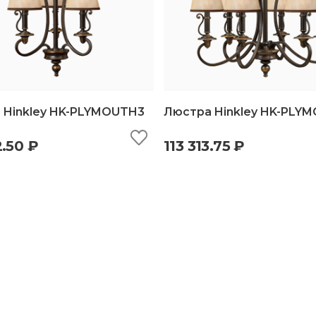
 Hinkley HK-PLYMOUTH3
Люстра Hinkley HK-PLY
.50 ₽
113 313.75 ₽
ыстрый просмотр
добавить в корзину
быстрый просмотр
добавить в корз