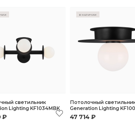
ичии
в наличии
чный светильник
Потолочный светильни
ion Lighting KF1034MBK
Generation Lighting KF1
0 ₽
47 714 ₽
ыстрый просмотр
добавить в корзину
быстрый просмотр
добавить в корз