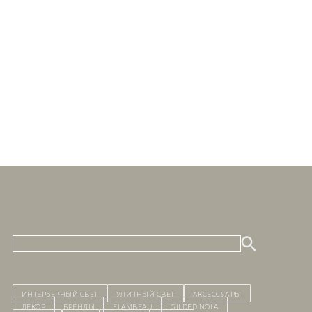
ИНТЕРЬЕРНЫЙ СВЕТ
уличный СВЕТ
Аксессуары
декор
бренды
Flambeau
Gilded Nola