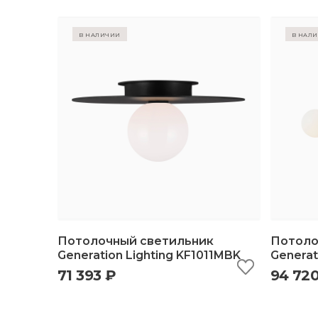
в наличии
в нал
Потолочный светильник
Потоло
Generation Lighting KF1011MBK
Generat
71 393 ₽
94 72
быстрый просмотр
добавить в корзину
б