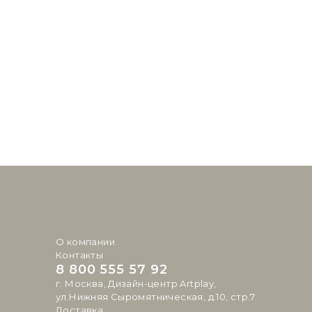
О компании
Контакты
8 800 555 57 92
г. Москва, Дизайн-центр Artplay,
ул.Нижняя Сыромятническая, д.10, стр.7
Доставка