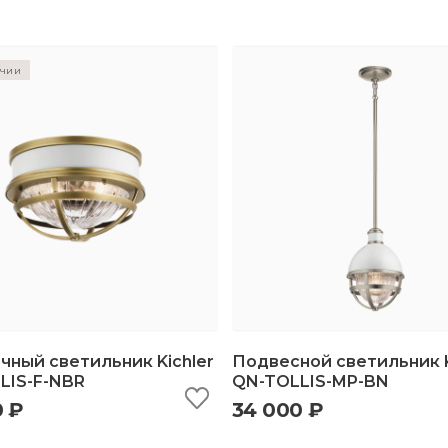
ичии
чный светильник Kichler
Подвесной светильник K
LIS-F-NBR
QN-TOLLIS-MP-BN
0 ₽
34 000 ₽
ыстрый просмотр
добавить в корзину
быстрый просмотр
добавить в корз