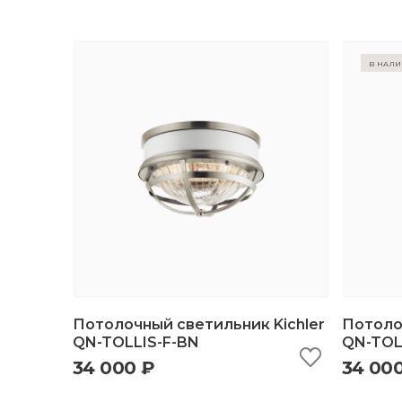
в нал
Потолочный светильник Kichler
Потоло
QN-TOLLIS-F-BN
QN-TOL
34 000 ₽
34 00
быстрый просмотр
добавить в корзину
б