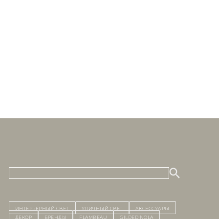
ИНТЕРЬЕРНЫЙ СВЕТ
уличный СВЕТ
Аксессуары
декор
бренды
Flambeau
Gilded Nola