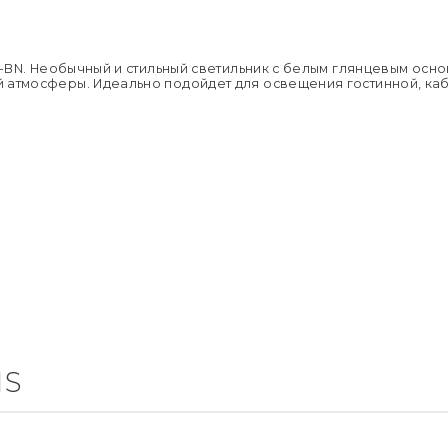
Напряжен
Подробне
Применен
Страна пр
Размер уп
Вес брутто,
-F-BN. Необычный и стильный светильник с белым глянцевым о
атмосферы. Идеально подойдет для освещения гостинной, кабин
IS