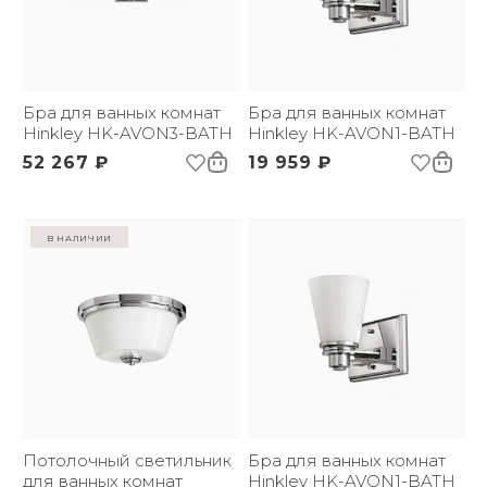
плафона *:
Глубина:
127 мм
Цвет абажура, плафона
Белый / Бежевый
*:
Напряжение:
220 В
Применение:
Бра для ванных комнат
Интерьерный свет
Бра для ванных комнат
Страна происхождения
Hinkley HK-AVON3-BATH
США
Hinkley HK-AVON1-BATH
бренда:
52 267 ₽
19 959 ₽
Размер упаковки
430х415х240
(ДхШxВ):
Вес брутто, кг:
3.8
Тип помещения:
Ванная комната
в наличии
Потолочный светильник
Бра для ванных комнат
для ванных комнат
Hinkley HK-AVON1-BATH