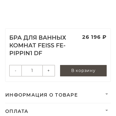
26 196 ₽
БРА ДЛЯ ВАННЫХ
КОМНАТ FEISS FE-
PIPPIN1 DF
-
+
В корзину
ИНФОРМАЦИЯ О ТОВАРЕ
Вес:
2600 г
ОПЛАТА
Категория:
Бра для ванных