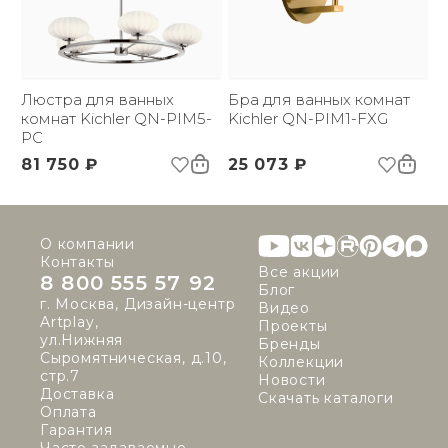
Люстра для ванных
Бра для ванных комнат
комнат Kichler QN-PIM5-
Kichler QN-PIM1-FXG
PC
81 750 ₽
25 073 ₽
О компании
Контакты
Все акции
8 800 555 57 92
Блог
г. Москва, Дизайн-центр
Видео
Artplay,
Проекты
ул.Нижняя
Бренды
Сыромятническая, д.10,
Коллекции
стр.7
Новости
Доставка
Скачать каталоги
Оплата
Гарантия