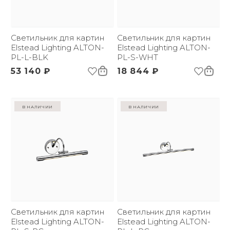
бренда:
Размер упаковки
445х254х159
(ДхШxВ):
Вес брутто, кг:
Светильник для картин
0.78
Светильник для картин
Цветовая температура
Elstead Lighting ALTON-
3000
Elstead Lighting ALTON-
(К):
PL-L-BLK
PL-S-WHT
Световой поток:
513 lm
53 140 ₽
18 844 ₽
в наличии
в наличии
Светильник для картин
Светильник для картин
Elstead Lighting ALTON-
Elstead Lighting ALTON-