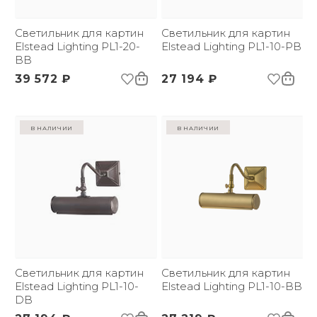
Размер упаковки
240х260х195
(ДхШxВ):
Вес брутто, кг:
Светильник для картин
0.85
Светильник для картин
Тип помещения:
Elstead Lighting PL1-20-
Прихожая, спальня,
Elstead Lighting PL1-10-PB
BB
гостиная, столовая
39 572 ₽
27 194 ₽
в наличии
в наличии
Светильник для картин
Светильник для картин
Elstead Lighting PL1-10-
Elstead Lighting PL1-10-BB
DB