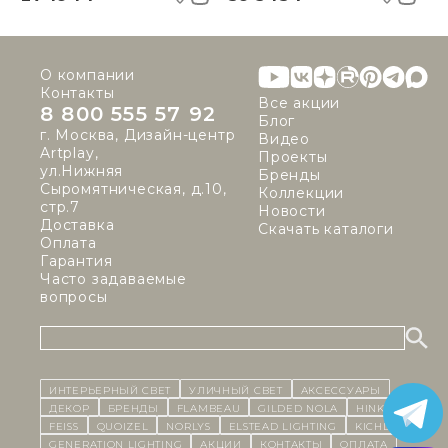
О компании
Контакты
Все акции
8 800 555 57 92
Блог
г. Москва, Дизайн-центр
Видео
Artplay,
Проекты
ул.Нижняя
Бренды
Сыромятническая, д.10,
Коллекции
стр.7
Новости
Доставка
Скачать каталоги
Оплата
Гарантия
Часто задаваемые
вопросы
ИНТЕРЬЕРНЫЙ СВЕТ
уличный СВЕТ
Аксессуары
декор
бренды
Flambeau
Gilded Nola
Hinkley
Feiss
Quoizel
Norlys
Elstead Lighting
Kichler
Generation Lighting
Акции
контакты
Оплата