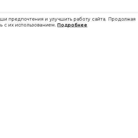
аши предпочтения и улучшить работу сайта. Продолжая
ь с их использованием.
Подробнее
Все акции
Блог
Видео
Проекты
Бренды
Коллекции
Новости
Скачать каталоги