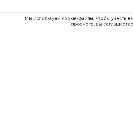
Мы используем cookie-файлы, чтобы учесть в
просмотр, вы соглашаетес
О компании
Контакты
8 800 555 57 92
г. Москва, Дизайн-центр Artplay,
ул.Нижняя Сыромятническая, д.10, стр.7
Доставка
Оплата
Гарантия
Часто задаваемые вопросы