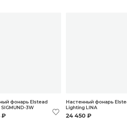
ный фонарь Elstead
Настенный фонарь Elste
ng SIGMUND-3W
Lighting LINA
 ₽
24 450 ₽
ыстрый просмотр
добавить в корзину
быстрый просмотр
добавить в корзи