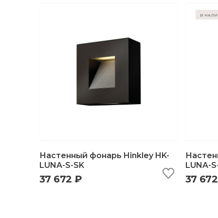
в нал
Настенный фонарь Hinkley HK-
Настенн
LUNA-S-SK
LUNA-S
37 672 ₽
37 672
быстрый просмотр
добавить в корзину
б