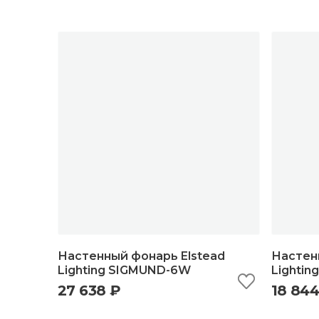
Настенный фонарь Elstead
Настен
Lighting SIGMUND-6W
Lighti
27 638 ₽
18 844
быстрый просмотр
добавить в корзину
б