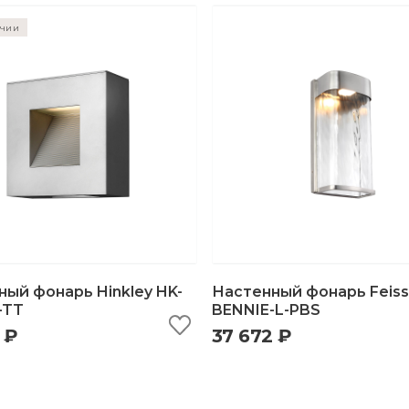
ичии
ый фонарь Hinkley HK-
Настенный фонарь Feiss
-TT
BENNIE-L-PBS
 ₽
37 672 ₽
ыстрый просмотр
добавить в корзину
быстрый просмотр
добавить в корзи