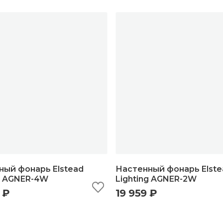
ный фонарь Elstead
Настенный фонарь Elste
ng AGNER-4W
Lighting AGNER-2W
 ₽
19 959 ₽
ыстрый просмотр
добавить в корзину
быстрый просмотр
добавить в корзи