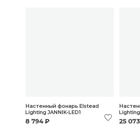
Настенный фонарь Elstead
Настен
Lighting JANNIK-LED1
Lighti
8 794 ₽
25 073
быстрый просмотр
добавить в корзину
б