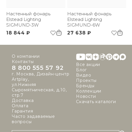
Размер упаковки
220х55х265
(ДхШxВ):
Вес брутто, кг:
Настенный фонарь
1.86
Настенный фонарь
Тип помещения:
Elstead Lighting
Уличный свет
Elstead Lighting
Цветовая температура
SIGMUND-3W
3000
SIGMUND-6W
(К):
18 844 ₽
27 638 ₽
Световой поток:
1210 lm
О компании
Контакты
Все акции
8 800 555 57 92
Блог
г. Москва, Дизайн-центр
Видео
Artplay,
Проекты
ул.Нижняя
Бренды
Сыромятническая, д.10,
Коллекции
стр.7
Новости
Доставка
Скачать каталоги
Оплата
Гарантия
Часто задаваемые
вопросы