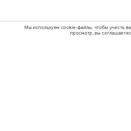
Мы используем cookie-файлы, чтобы учесть в
просмотр, вы соглашаетес
О компании
Контакты
8 800 555 57 92
г. Москва, Дизайн-центр Artplay,
ул.Нижняя Сыромятническая, д.10, стр.7
Доставка
Оплата
Гарантия
Часто задаваемые вопросы