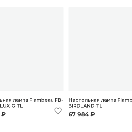
ьная лампа Flambeau FB-
Настольная лампа Flamb
LUX-G-TL
BIRDLAND-TL
 ₽
67 984 ₽
ыстрый просмотр
добавить в корзину
быстрый просмотр
добавить в корзи