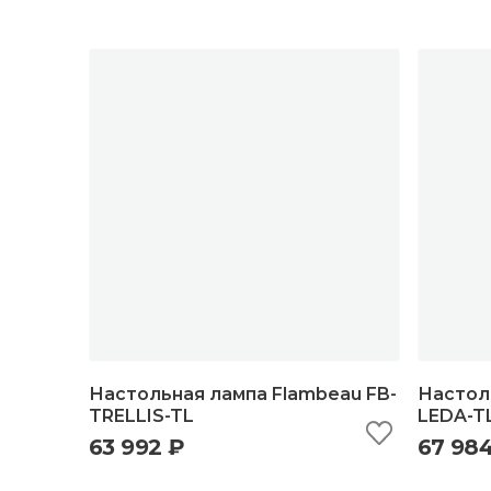
Настольная лампа Flambeau FB-
Настол
TRELLIS-TL
LEDA-T
63 992 ₽
67 98
быстрый просмотр
добавить в корзину
б