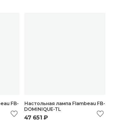
eau FB-
Настольная лампа Flambeau FB-
DOMINIQUE-TL
47 651 ₽
ну
быстрый просмотр
добавить в корзину