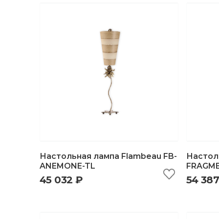
Настольная лампа Flambeau FB-
Настол
ANEMONE-TL
FRAGME
45 032 ₽
54 387
быстрый просмотр
добавить в корзину
б