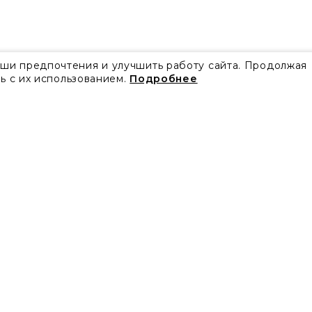
аши предпочтения и улучшить работу сайта. Продолжая
ь с их использованием.
Подробнее
Все акции
Блог
Видео
Проекты
Бренды
Коллекции
Новости
Скачать каталоги