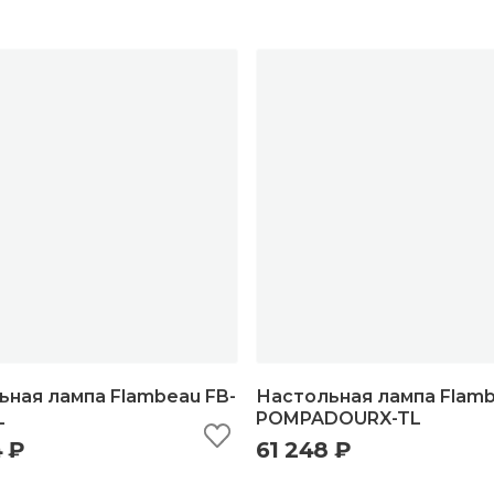
ьная лампа Flambeau FB-
Настольная лампа Flamb
L
POMPADOURX-TL
4 ₽
61 248 ₽
ыстрый просмотр
добавить в корзину
быстрый просмотр
добавить в корзи