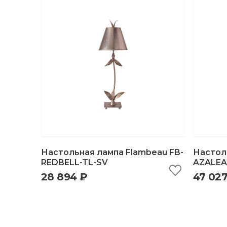
Настольная лампа Flambeau FB-
Настол
REDBELL-TL-SV
AZALEA
28 894 ₽
47 027
быстрый просмотр
добавить в корзину
б