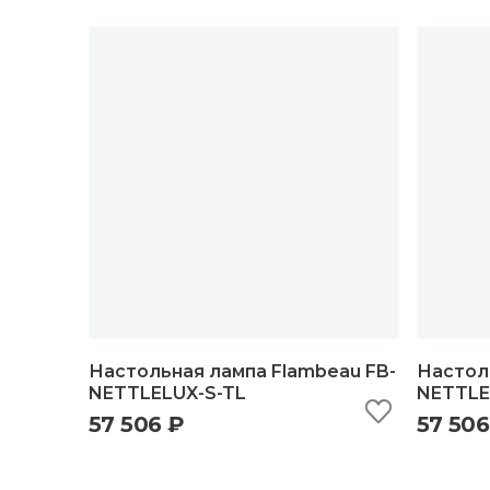
Настольная лампа Flambeau FB-
Настол
NETTLELUX-S-TL
NETTLE
57 506 ₽
57 506
быстрый просмотр
добавить в корзину
б