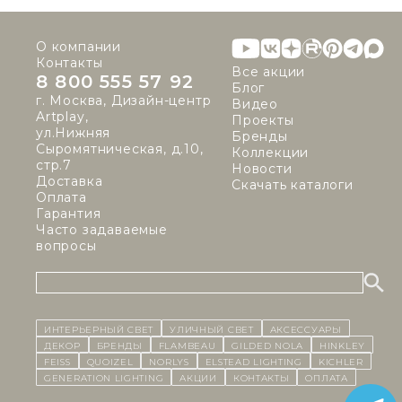
О компании
Контакты
Все акции
8 800 555 57 92
Блог
г. Москва, Дизайн-центр
Видео
Artplay,
Проекты
ул.Нижняя
Бренды
Сыромятническая, д.10,
Коллекции
стр.7
Новости
Доставка
Скачать каталоги
Оплата
Гарантия
Часто задаваемые
вопросы
ИНТЕРЬЕРНЫЙ СВЕТ
уличный СВЕТ
Аксессуары
декор
бренды
Flambeau
Gilded Nola
Hinkley
Feiss
Quoizel
Norlys
Elstead Lighting
Kichler
Generation Lighting
Акции
контакты
Оплата