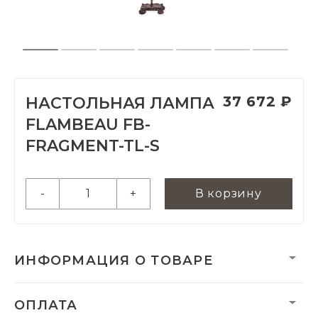
37 672 ₽
НАСТОЛЬНАЯ ЛАМПА
FLAMBEAU FB-
FRAGMENT-TL-S
-
+
В корзину
ИНФОРМАЦИЯ О ТОВАРЕ
Вес нетто, кг:
2.38
ОПЛАТА
Гарантия:
2 года