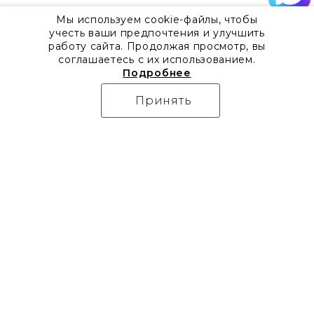
Мы используем cookie-файлы, чтобы
учесть ваши предпочтения и улучшить
работу сайта. Продолжая просмотр, вы
соглашаетесь с их использованием.
Подробнее
Принять
О компании
Контакты
Все акции
8 800 555 57 92
Блог
г. Москва, Дизайн-центр
Видео
Artplay,
Проекты
ул.Нижняя
Бренды
Сыромятническая, д.10,
Коллекции
стр.7
Новости
Доставка
Скачать каталоги
Оплата
Гарантия
Часто задаваемые
вопросы