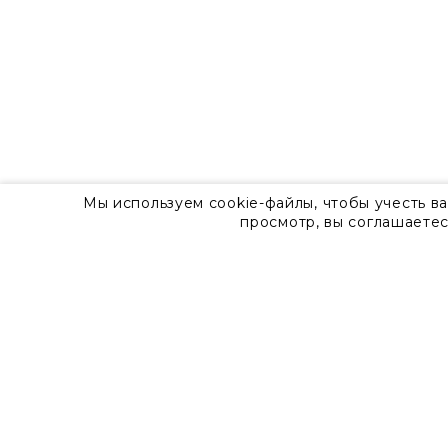
Мы используем cookie-файлы, чтобы учесть в
просмотр, вы соглашаетес
О компании
Контакты
8 800 555 57 92
г. Москва, Дизайн-центр Artplay,
ул.Нижняя Сыромятническая, д.10, стр.7