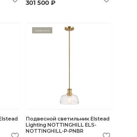
301 500 ₽
Новинка
lstead
Подвесной светильник Elstead
Lighting NOTTINGHILL ELS-
NOTTINGHILL-P-PNBR
ну
быстрый просмотр
добавить в корзину