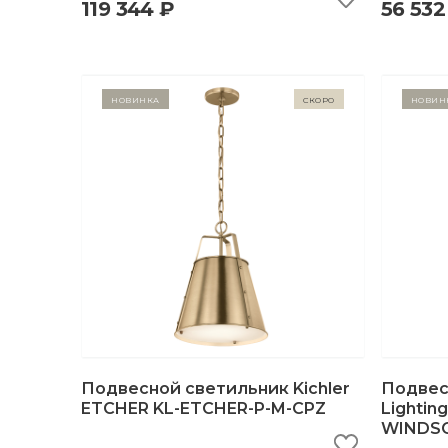
119 344 ₽
56 532
Новинка
Скоро
Новин
Подвесной светильник Kichler
Подвес
ETCHER KL-ETCHER-P-M-CPZ
Lightin
WINDSO
быстрый просмотр
добавить в корзину
б