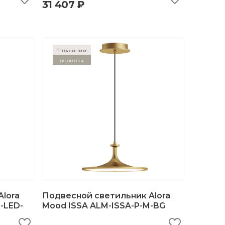
31 407 ₽
в наличии
Новинка
lora
Подвесной светильник Alora
-LED-
Mood ISSA ALM-ISSA-P-M-BG
ну
быстрый просмотр
добавить в корзину