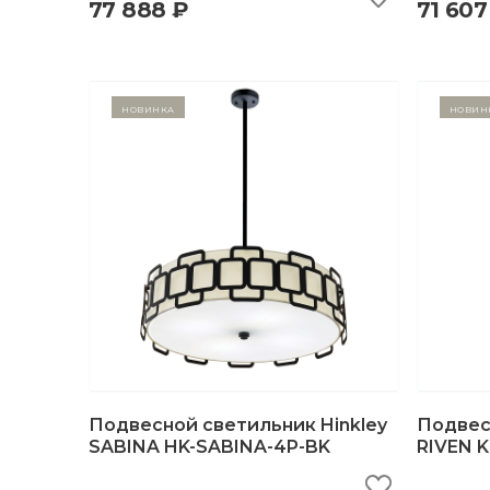
77 888 ₽
71 607
быстрый просмотр
добавить в корзину
б
Новинка
Новин
Подвесной светильник Hinkley
Подвесн
SABINA HK-SABINA-4P-BK
RIVEN 
быстрый просмотр
добавить в корзину
б