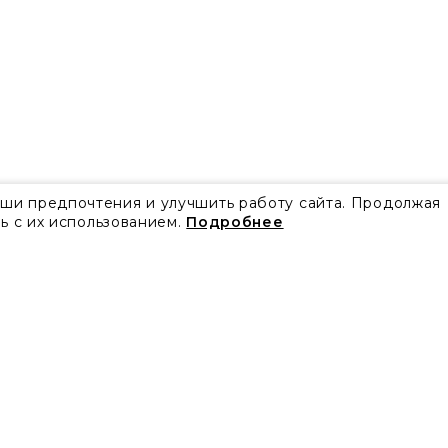
аши предпочтения и улучшить работу сайта. Продолжая
ь с их использованием.
Подробнее
Все акции
Блог
Видео
Проекты