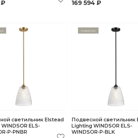
 ₽
169 594 ₽
ка
Новинка
ной светильник Elstead
Подвесной светильник E
g WINDSOR ELS-
Lighting WINDSOR ELS-
R-P-PNBR
WINDSOR-P-BLK
ыстрый просмотр
добавить в корзину
быстрый просмотр
добавить в корзи