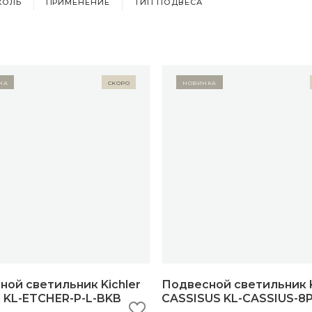
КОЛЬ
ПРИМЕНЕНИЕ
ТИП ПОДВЕСА
ка
Скоро
Новинка
ой светильник Kichler
Подвесной светильник K
 KL-ETCHER-P-L-BKB
CASSISUS KL-CASSIUS-8