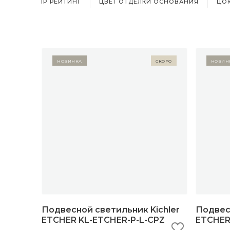
IP РЕЙТИНГ
ЦВЕТ ОТДЕЛКИ ОСНОВАНИЯ
ЦО
Новинка
Скоро
Новин
Подвесной светильник Kichler
Подвесн
ETCHER KL-ETCHER-P-L-CPZ
ETCHER