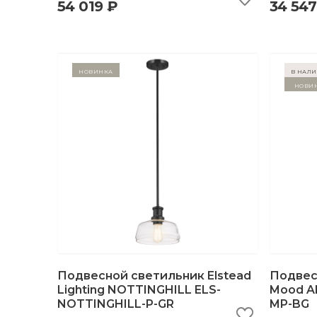
54 019 ₽
34 547
Новинка
в нал
Нови
Подвесной светильник Elstead
Подвес
Lighting NOTTINGHILL ELS-
Mood A
NOTTINGHILL-P-GR
MP-BG
быстрый просмотр
добавить в корзину
б