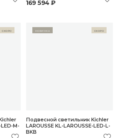
169 594 ₽
ну
быстрый просмотр
добавить в корзину
Скоро
Новинка
Скоро
ichler
Подвесной светильник Kichler
-LED-M-
LAROUSSE KL-LAROUSSE-LED-L-
BKB
ну
быстрый просмотр
добавить в корзину