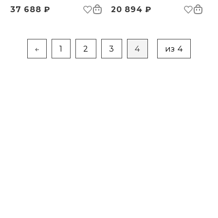
37 688 ₽
20 894 ₽
1
2
3
4
из 4