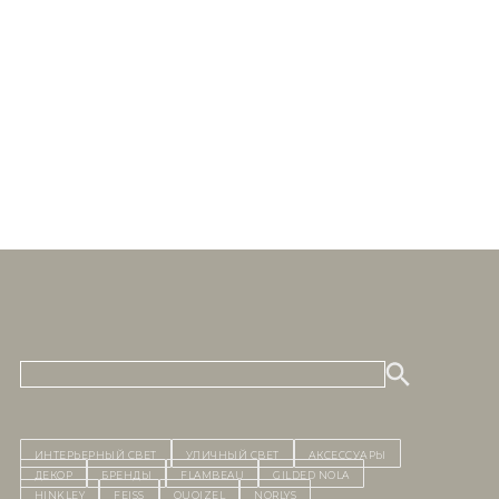
ИНТЕРЬЕРНЫЙ СВЕТ
уличный СВЕТ
Аксессуары
декор
бренды
Flambeau
Gilded Nola
Hinkley
Feiss
Quoizel
Norlys