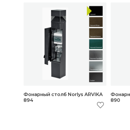
Фонарный столб Norlys ARVIKA
Фонарн
894
890
быстрый просмотр
добавить в корзину
б