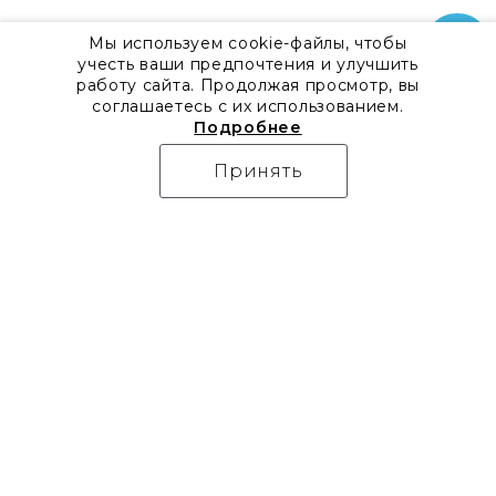
Мы используем cookie-файлы, чтобы
учесть ваши предпочтения и улучшить
работу сайта. Продолжая просмотр, вы
соглашаетесь с их использованием.
Подробнее
Принять
О компании
Контакты
Все акции
8 800 555 57 92
Блог
г. Москва, Дизайн-центр
Видео
Artplay,
Проекты
ул.Нижняя
Бренды
Сыромятническая, д.10,
Коллекции
стр.7
Новости
Доставка
Скачать каталоги
Оплата
Гарантия
Часто задаваемые