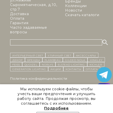
ул.Нижняя
Бренды
Сыромятническая, д.10,
Коллекции
стр.7
Новости
Доставка
Скачать каталоги
Оплата
Гарантия
Часто задаваемые
вопросы
ИНТЕРЬЕРНЫЙ СВЕТ
уличный СВЕТ
Аксессуары
декор
бренды
Flambeau
Gilded Nola
Hinkley
Feiss
Quoizel
Norlys
Elstead Lighting
Kichler
Generation Lighting
Акции
контакты
Оплата
Политика конфиденциальности
Cоглашение на обработку персональных данных
Мы используем cookie-файлы, чтобы
учесть ваши предпочтения и улучшить
Публичная оферта
работу сайта. Продолжая просмотр, вы
соглашаетесь с их использованием.
Правила сайта
Подробнее