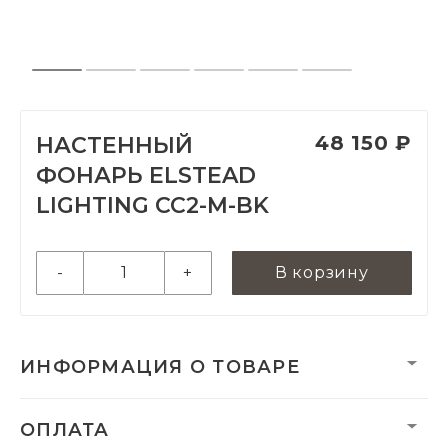
48 150 ₽
НАСТЕННЫЙ
ФОНАРЬ ELSTEAD
LIGHTING CC2-M-BK
-
+
В корзину
ИНФОРМАЦИЯ О ТОВАРЕ
Вес нетто, кг:
0
ОПЛАТА
Гарантия:
3 года