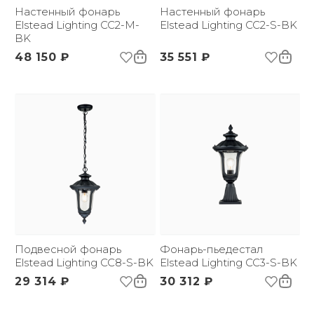
(ДхШxВ):
Настенный фонарь
Настенный фонарь
Вес брутто, кг:
Elstead Lighting CC2-M-
4.8
Elstead Lighting CC2-S-BK
BK
48 150 ₽
35 551 ₽
Подвесной фонарь
Фонарь-пьедестал
Elstead Lighting CC8-S-BK
Elstead Lighting CC3-S-BK
29 314 ₽
30 312 ₽