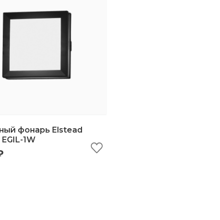
ный фонарь Elstead
g EGIL-1W
₽
ыстрый просмотр
добавить в корзину