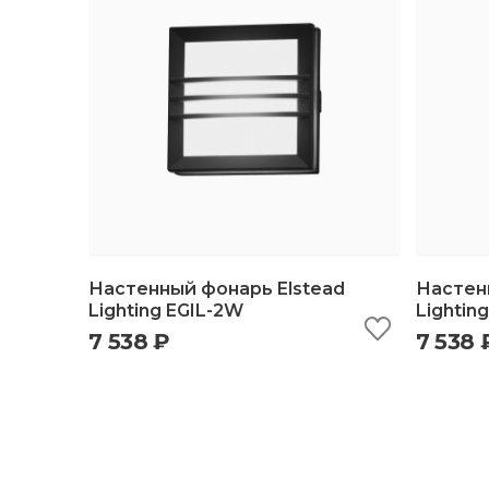
Настенный фонарь Elstead
Настен
Lighting EGIL-2W
Lightin
7 538 ₽
7 538 
быстрый просмотр
добавить в корзину
б