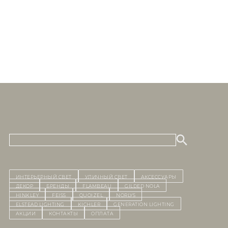
ИНТЕРЬЕРНЫЙ СВЕТ
уличный СВЕТ
Аксессуары
декор
бренды
Flambeau
Gilded Nola
Hinkley
Feiss
Quoizel
Norlys
Elstead Lighting
Kichler
Generation Lighting
Акции
контакты
Оплата