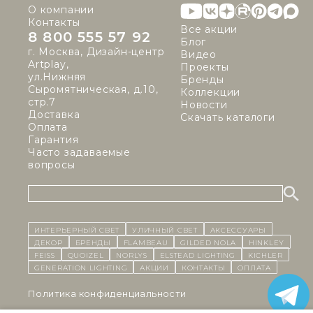
О компании
Контакты
Все акции
8 800 555 57 92
Блог
г. Москва, Дизайн-центр
Видео
Artplay,
Проекты
ул.Нижняя
Бренды
Сыромятническая, д.10,
Коллекции
стр.7
Новости
Доставка
Скачать каталоги
Оплата
Гарантия
Часто задаваемые
вопросы
ИНТЕРЬЕРНЫЙ СВЕТ
уличный СВЕТ
Аксессуары
декор
бренды
Flambeau
Gilded Nola
Hinkley
Feiss
Quoizel
Norlys
Elstead Lighting
Kichler
Generation Lighting
Акции
контакты
Оплата
Политика конфиденциальности