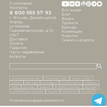
О компании
Контакты
Все акции
8 800 555 57 92
Блог
г. Москва, Дизайн-центр
Видео
Artplay,
Проекты
ул.Нижняя
Бренды
Сыромятническая, д.10,
Коллекции
стр.7
Новости
Доставка
Скачать каталоги
Оплата
Гарантия
Часто задаваемые
вопросы
ИНТЕРЬЕРНЫЙ СВЕТ
уличный СВЕТ
Аксессуары
декор
бренды
Flambeau
Gilded Nola
Hinkley
Feiss
Quoizel
Norlys
Elstead Lighting
Kichler
Generation Lighting
Акции
контакты
Оплата
Политика конфиденциальности