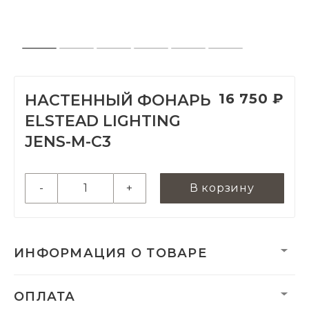
16 750 ₽
НАСТЕННЫЙ ФОНАРЬ
ELSTEAD LIGHTING
JENS-M-C3
-
+
В корзину
ИНФОРМАЦИЯ О ТОВАРЕ
Вес нетто, кг:
0
ОПЛАТА
Гарантия:
3 года