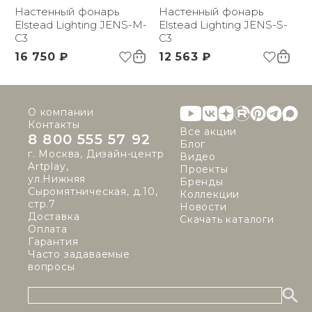
(ДхШxВ):
Настенный фонарь
Настенный фонарь
Вес брутто, кг:
Elstead Lighting JENS-M-
0.72
Elstead Lighting JENS-S-
Цветовая температура
C3
3000
C3
(К):
16 750 ₽
12 563 ₽
Световой поток:
1060 lm
Индекс
80
цветопередачи:
О компании
Контакты
Все акции
8 800 555 57 92
Блог
г. Москва, Дизайн-центр
Видео
Artplay,
Проекты
ул.Нижняя
Бренды
Сыромятническая, д.10,
Коллекции
стр.7
Новости
Доставка
Скачать каталоги
Оплата
Гарантия
Часто задаваемые
вопросы