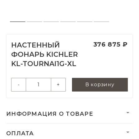
376 875 ₽
НАСТЕННЫЙ
ФОНАРЬ KICHLER
KL-TOURNAI1G-XL
-
+
В корзину
ИНФОРМАЦИЯ О ТОВАРЕ
Вес нетто, кг:
27.25
ОПЛАТА
Гарантия:
3 года от коррозии