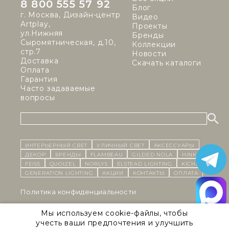
8 800 555 57 92
Блог
г. Москва, Дизайн-центр
Видео
Artplay,
Проекты
ул.Нижняя
Бренды
Сыромятническая, д.10,
Коллекции
стр.7
Новости
Доставка
Скачать каталоги
Оплата
Гарантия
Часто задаваемые
вопросы
ИНТЕРЬЕРНЫЙ СВЕТ
уличный СВЕТ
Аксессуары
декор
бренды
Flambeau
Gilded Nola
Hinkley
Feiss
Quoizel
Norlys
Elstead Lighting
Kichler
Generation Lighting
Акции
контакты
Оплата
Политика конфиденциальности
Cоглашение на обработку персональных данных
Мы используем cookie-файлы, чтобы
учесть ваши предпочтения и улучшить