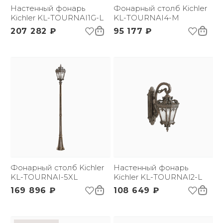
(ДхШxВ):
Настенный фонарь
Фонарный столб Kichler
Вес брутто, кг:
Kichler KL-TOURNAI1G-L
29.94
KL-TOURNAI4-M
Тип помещения:
Уличный свет
207 282 ₽
95 177 ₽
Фонарный столб Kichler
Настенный фонарь
KL-TOURNAI-5XL
Kichler KL-TOURNAI2-L
169 896 ₽
108 649 ₽