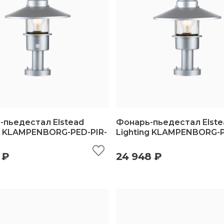
-пьедестал Elstead
Фонарь-пьедестал Elste
ng KLAMPENBORG-PED-PIR-
Lighting KLAMPENBORG-P
ыстрый просмотр
добавить в корзину
быстрый просмотр
добавить в корз
 ₽
24 948 ₽