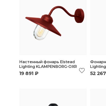
Настенный фонарь Elstead
Фонарн
Lighting KLAMPENBORG-OXR
Lighti
19 891 ₽
52 267
быстрый просмотр
добавить в корзину
б