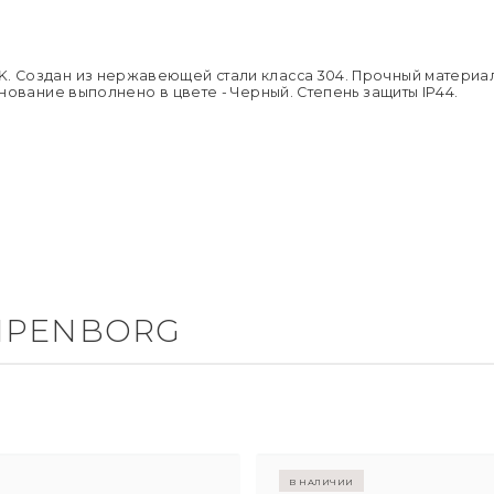
Цвет абажу
Подробне
Напряжен
Применен
Страна пр
Размер уп
K. Создан из нержавеющей стали класса 304. Прочный материа
Вес брутто,
снование выполнено в цвете - Черный. Степень защиты IP44.
MPENBORG
в наличии