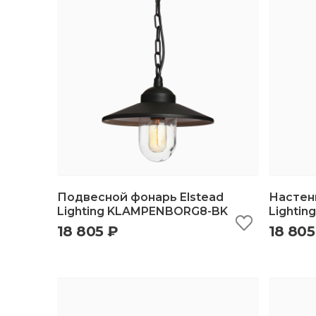
Подвесной фонарь Elstead
Настен
Lighting KLAMPENBORG8-BK
Lighti
18 805 ₽
18 805
быстрый просмотр
добавить в корзину
б