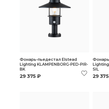
Фонарь-пьедестал Elstead
Фонарь
Lighting KLAMPENBORG-PED-PIR-
Lighti
BK
SIL
быстрый просмотр
добавить в корзину
б
29 375 ₽
29 375