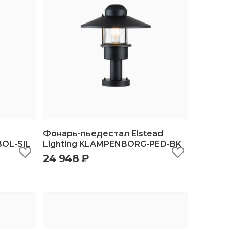
Фонарь-пьедестал Elstead
BOL-SIL
Lighting KLAMPENBORG-PED-BK
24 948 ₽
ину
быстрый просмотр
добавить в корзину