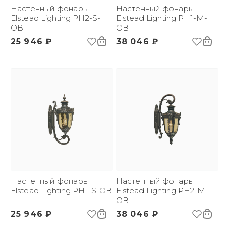
Страна происхождения
Настенный фонарь
Великобритания
Настенный фонарь
бренда:
Elstead Lighting PH2-S-
Elstead Lighting PH1-M-
Размер упаковки
OB
340х270х560
OB
(ДхШxВ):
25 946 ₽
38 046 ₽
Вес брутто, кг:
3.7
Тип помещения:
Уличный свет
Настенный фонарь
Настенный фонарь
Elstead Lighting PH1-S-OB
Elstead Lighting PH2-M-
OB
25 946 ₽
38 046 ₽