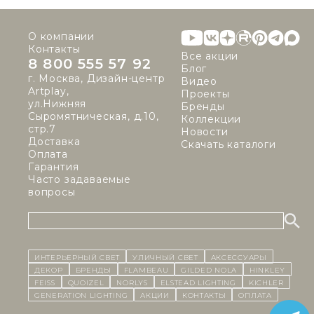
О компании
Контакты
Все акции
8 800 555 57 92
Блог
г. Москва, Дизайн-центр
Видео
Artplay,
Проекты
ул.Нижняя
Бренды
Сыромятническая, д.10,
Коллекции
стр.7
Новости
Доставка
Скачать каталоги
Оплата
Гарантия
Часто задаваемые
вопросы
ИНТЕРЬЕРНЫЙ СВЕТ
уличный СВЕТ
Аксессуары
декор
бренды
Flambeau
Gilded Nola
Hinkley
Feiss
Quoizel
Norlys
Elstead Lighting
Kichler
Generation Lighting
Акции
контакты
Оплата