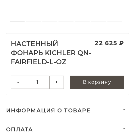
22 625 ₽
НАСТЕННЫЙ
ФОНАРЬ KICHLER QN-
FAIRFIELD-L-OZ
-
+
В корзину
ИНФОРМАЦИЯ О ТОВАРЕ
Вес нетто, кг:
1.81
ОПЛАТА
Гарантия:
3 года от коррозии