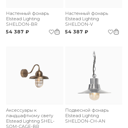
*:
Напряжение:
220 В
Применение:
Настенный фонарь
Уличный свет
Настенный фонарь
Страна происхождения
Elstead Lighting
Великобритания
Elstead Lighting
бренда:
SHELDON-BR
SHELDON-V
Размер упаковки
400х460х280
54 387 ₽
54 387 ₽
(ДхШxВ):
Вес брутто, кг:
2.15
Тип помещения:
Уличный свет
Аксессуары к
Подвесной фонарь
ландшафтному свету
Elstead Lighting
Elstead Lighting SHEL-
SHELDON-CH-AN
SOM-CAGE-BR