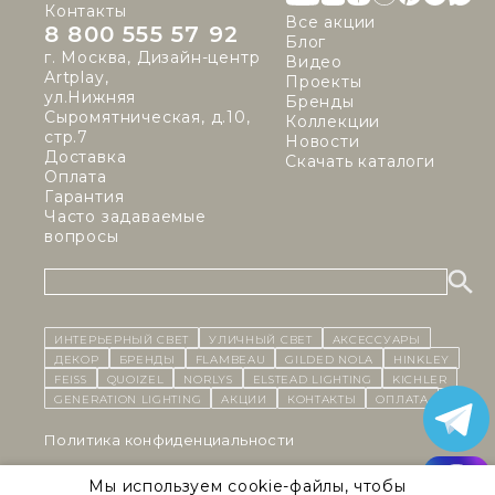
Контакты
Все акции
8 800 555 57 92
Блог
г. Москва, Дизайн-центр
Видео
Artplay,
Проекты
ул.Нижняя
Бренды
Сыромятническая, д.10,
Коллекции
стр.7
Новости
Доставка
Скачать каталоги
Оплата
Гарантия
Часто задаваемые
вопросы
ИНТЕРЬЕРНЫЙ СВЕТ
уличный СВЕТ
Аксессуары
декор
бренды
Flambeau
Gilded Nola
Hinkley
Feiss
Quoizel
Norlys
Elstead Lighting
Kichler
Generation Lighting
Акции
контакты
Оплата
Политика конфиденциальности
Cоглашение на обработку персональных данных
Мы используем cookie-файлы, чтобы