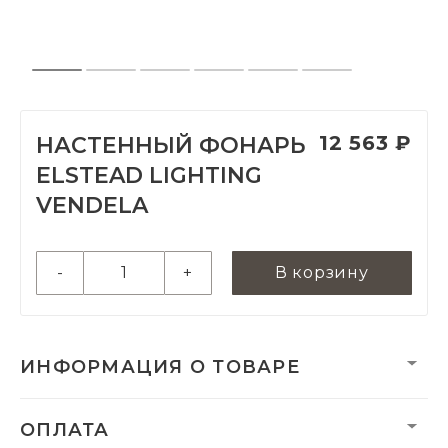
12 563 ₽
НАСТЕННЫЙ ФОНАРЬ
ELSTEAD LIGHTING
VENDELA
-
+
В корзину
ИНФОРМАЦИЯ О ТОВАРЕ
Вес нетто, кг:
0
ОПЛАТА
Гарантия:
3 года