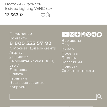
(ДхШxВ):
Настенный фонарь
Вес брутто, кг:
Elstead Lighting VENDELA
0.65
Цветовая температура
3000
12 563 ₽
(К):
Световой поток:
680 lm
Индекс
80
цветопередачи:
О компании
Контакты
Все акции
8 800 555 57 92
Блог
г. Москва, Дизайн-центр
Видео
Artplay,
Проекты
ул.Нижняя
Бренды
Сыромятническая, д.10,
Коллекции
стр.7
Новости
Доставка
Скачать каталоги
Оплата
Гарантия
Часто задаваемые
вопросы