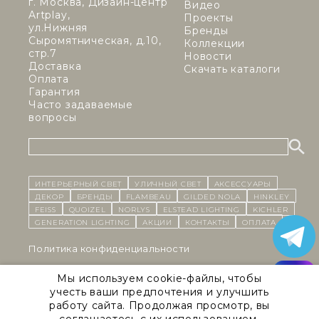
г. Москва, Дизайн-центр
Видео
Artplay,
Проекты
ул.Нижняя
Бренды
Сыромятническая, д.10,
Коллекции
стр.7
Новости
Доставка
Скачать каталоги
Оплата
Гарантия
Часто задаваемые
вопросы
ИНТЕРЬЕРНЫЙ СВЕТ
уличный СВЕТ
Аксессуары
декор
бренды
Flambeau
Gilded Nola
Hinkley
Feiss
Quoizel
Norlys
Elstead Lighting
Kichler
Generation Lighting
Акции
контакты
Оплата
Политика конфиденциальности
Cоглашение на обработку персональных данных
Мы используем cookie-файлы, чтобы
учесть ваши предпочтения и улучшить
Публичная оферта
работу сайта. Продолжая просмотр, вы