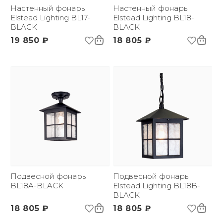
бренда:
Настенный фонарь
Настенный фонарь
Размер упаковки
Elstead Lighting BL17-
190х190х285
Elstead Lighting BL18-
(ДхШxВ):
BLACK
BLACK
Вес брутто, кг:
1.7
19 850 ₽
18 805 ₽
Тип помещения:
Уличный свет
Подвесной фонарь
Подвесной фонарь
BL18A-BLACK
Elstead Lighting BL18B-
BLACK
18 805 ₽
18 805 ₽