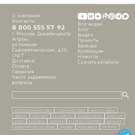
О компании
Контакты
Все акции
8 800 555 57 92
Блог
г. Москва, Дизайн-центр
Видео
Artplay,
Проекты
ул.Нижняя
Бренды
Сыромятническая, д.10,
Коллекции
стр.7
Новости
Доставка
Скачать каталоги
Оплата
Гарантия
Часто задаваемые
вопросы
ИНТЕРЬЕРНЫЙ СВЕТ
уличный СВЕТ
Аксессуары
декор
бренды
Flambeau
Gilded Nola
Hinkley
Feiss
Quoizel
Norlys
Elstead Lighting
Kichler
Generation Lighting
Акции
контакты
Оплата