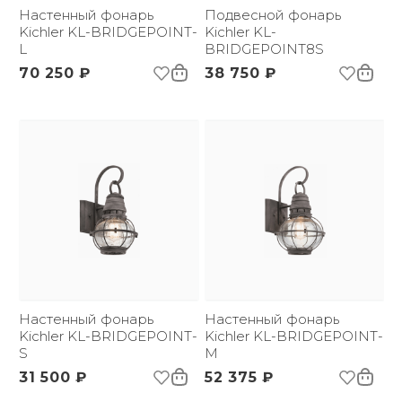
бренда:
Настенный фонарь
Подвесной фонарь
Размер упаковки
Kichler KL-BRIDGEPOINT-
255х255х415
Kichler KL-
(ДхШxВ):
L
BRIDGEPOINT8S
Вес брутто, кг:
2.35
70 250 ₽
38 750 ₽
Настенный фонарь
Настенный фонарь
Kichler KL-BRIDGEPOINT-
Kichler KL-BRIDGEPOINT-
S
M
31 500 ₽
52 375 ₽