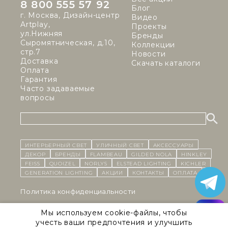
8 800 555 57 92
Блог
г. Москва, Дизайн-центр
Видео
Artplay,
Проекты
ул.Нижняя
Бренды
Сыромятническая, д.10,
Коллекции
стр.7
Новости
Доставка
Скачать каталоги
Оплата
Гарантия
Часто задаваемые
вопросы
ИНТЕРЬЕРНЫЙ СВЕТ
уличный СВЕТ
Аксессуары
декор
бренды
Flambeau
Gilded Nola
Hinkley
Feiss
Quoizel
Norlys
Elstead Lighting
Kichler
Generation Lighting
Акции
контакты
Оплата
Политика конфиденциальности
Cоглашение на обработку персональных данных
Мы используем cookie-файлы, чтобы
учесть ваши предпочтения и улучшить