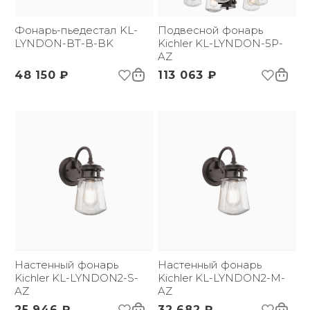
Цвет абажура, плафона
Прозрачный
*:
Напряжение:
Фонарь-пьедестал KL-
220 В
Подвесной фонарь
3D-модель
Применение:
LYNDON-BT-B-BK
Уличный свет
Kichler KL-LYNDON-5P-
Страна происхождения
США
AZ
бренда:
48 150 ₽
113 063 ₽
Размер упаковки
175х175х470
(ДхШxВ):
Вес брутто, кг:
1.45
Тип помещения:
Уличный свет
Настенный фонарь
Настенный фонарь
Kichler KL-LYNDON2-S-
Kichler KL-LYNDON2-M-
AZ
AZ
25 946 ₽
32 682 ₽