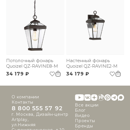
Потолочный фонарь
Настенный фонарь
Quoizel QZ-RAVINE8-M
Quoizel QZ-RAVINE2-M
34 179 ₽
34 179 ₽
О компании
Контакты
Все акции
8 800 555 57 92
Блог
г. Москва, Дизайн-центр
Видео
Artplay,
Проекты
ул.Нижняя
Бренды