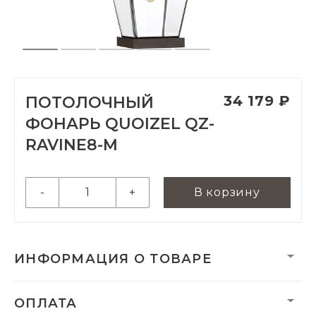
34 179 ₽
ПОТОЛОЧНЫЙ
ФОНАРЬ QUOIZEL QZ-
RAVINE8-M
-
+
В корзину
ИНФОРМАЦИЯ О ТОВАРЕ
Вес нетто, кг:
2.5
ОПЛАТА
Гарантия:
2 года от коррозии