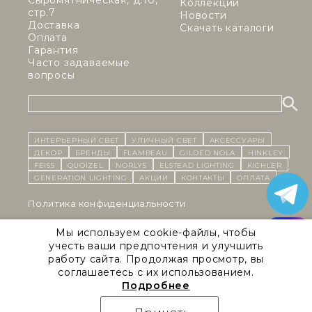
Сыромятническая, д.10,
Коллекции
стр.7
Новости
Доставка
Скачать каталоги
Оплата
Гарантия
Часто задаваемые
вопросы
ИНТЕРЬЕРНЫЙ СВЕТ
уличный СВЕТ
Аксессуары
декор
бренды
Flambeau
Gilded Nola
Hinkley
Feiss
Quoizel
Norlys
Elstead Lighting
Kichler
Generation Lighting
Акции
контакты
Оплата
Политика конфиденциальности
Cоглашение на обработку персональных данных
Мы используем cookie-файлы, чтобы
учесть ваши предпочтения и улучшить
Публичная оферта
работу сайта. Продолжая просмотр, вы
соглашаетесь с их использованием.
Правила сайта
Подробнее
Natural Concepts 2026 © Все права защищены