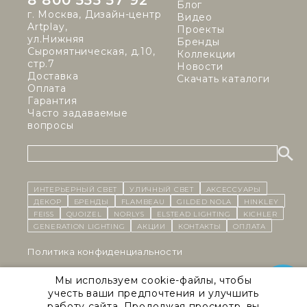
8 800 555 57 92
Блог
г. Москва, Дизайн-центр
Видео
Artplay,
Проекты
ул.Нижняя
Бренды
Сыромятническая, д.10,
Коллекции
стр.7
Новости
Доставка
Скачать каталоги
Оплата
Гарантия
Часто задаваемые
вопросы
ИНТЕРЬЕРНЫЙ СВЕТ
уличный СВЕТ
Аксессуары
декор
бренды
Flambeau
Gilded Nola
Hinkley
Feiss
Quoizel
Norlys
Elstead Lighting
Kichler
Generation Lighting
Акции
контакты
Оплата
Политика конфиденциальности
Cоглашение на обработку персональных данных
Мы используем cookie-файлы, чтобы
учесть ваши предпочтения и улучшить
Публичная оферта
работу сайта. Продолжая просмотр, вы