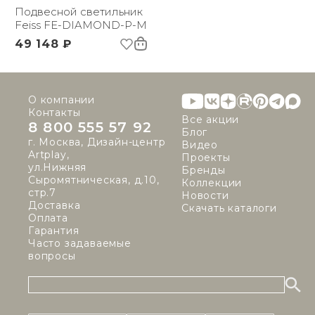
Применение:
Подвесной светильник
Интерьерный свет
3D-модель
Страна происхождения
Feiss FE-DIAMOND-P-M
США
бренда:
49 148 ₽
Размер упаковки
460х460х520
(ДхШxВ):
Вес брутто, кг:
5.91
Тип помещения:
Прихожая, спальня,
О компании
гостиная, столовая
Контакты
Все акции
8 800 555 57 92
Блог
г. Москва, Дизайн-центр
Видео
Artplay,
Проекты
ул.Нижняя
Бренды
Сыромятническая, д.10,
Коллекции
стр.7
Новости
Доставка
Скачать каталоги
Оплата
Гарантия
Часто задаваемые
вопросы