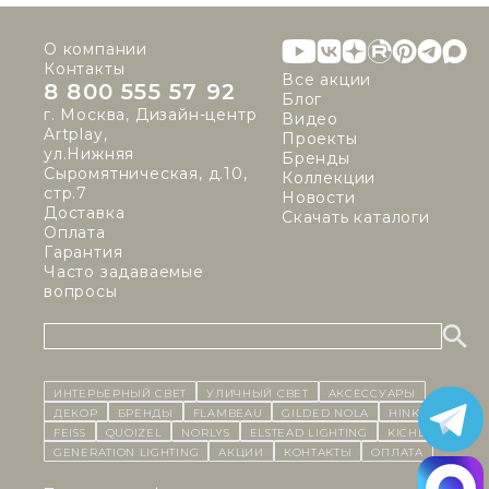
О компании
Контакты
Все акции
8 800 555 57 92
Блог
г. Москва, Дизайн-центр
Видео
Artplay,
Проекты
ул.Нижняя
Бренды
Сыромятническая, д.10,
Коллекции
стр.7
Новости
Доставка
Скачать каталоги
Оплата
Гарантия
Часто задаваемые
вопросы
ИНТЕРЬЕРНЫЙ СВЕТ
уличный СВЕТ
Аксессуары
декор
бренды
Flambeau
Gilded Nola
Hinkley
Feiss
Quoizel
Norlys
Elstead Lighting
Kichler
Generation Lighting
Акции
контакты
Оплата