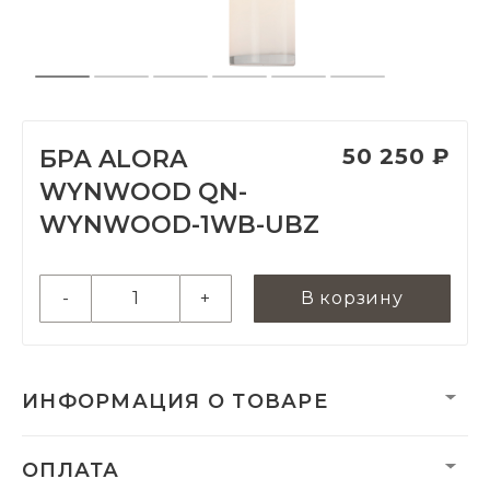
50 250 ₽
БРА ALORA
WYNWOOD QN-
WYNWOOD-1WB-UBZ
-
+
В корзину
ИНФОРМАЦИЯ О ТОВАРЕ
Вес нетто, кг:
1.8
ОПЛАТА
Гарантия:
2 года