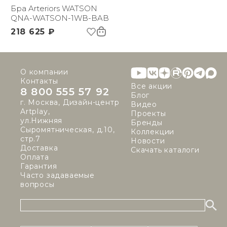
(ДхШxВ):
Бра Arteriors WATSON
Вес брутто, кг:
QNA-WATSON-1WB-BAB
2.53
218 625 ₽
О компании
Контакты
Все акции
8 800 555 57 92
Блог
г. Москва, Дизайн-центр
Видео
Artplay,
Проекты
ул.Нижняя
Бренды
Сыромятническая, д.10,
Коллекции
стр.7
Новости
Доставка
Скачать каталоги
Оплата
Гарантия
Часто задаваемые
вопросы