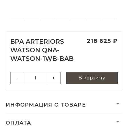
218 625 ₽
БРА ARTERIORS
WATSON QNA-
WATSON-1WB-BAB
-
+
В корзину
ИНФОРМАЦИЯ О ТОВАРЕ
Вес нетто, кг:
1.85
ОПЛАТА
Гарантия:
2 года